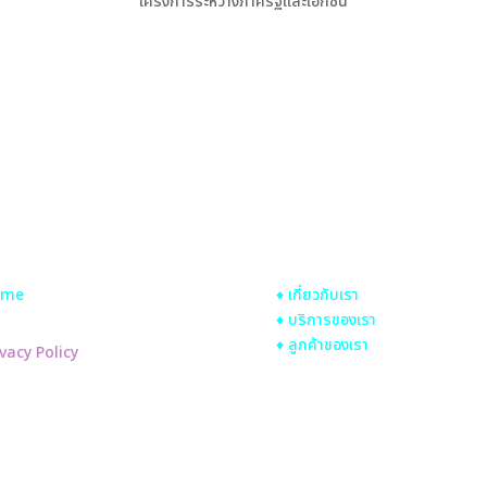
โครงการระหว่างภาครัฐและเอกชน
ick Link
About
ome
♦ เกี่ยวกับเรา
♦ บริการของเรา
♦ ลูกค้าของเรา
ivacy Policy
okies Policy