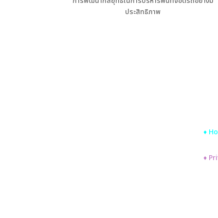
การพัฒนากลยุทธ์ในการบริหารพื้นที่จอดรถอย่างมี
ประสิทธิภาพ
Qu
♦ H
♦ Pr
♦ Co