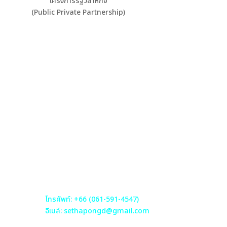
โครงการรัฐวิสาหกิจ
(Public Private Partnership)
Contact
399 หมู่ที่ 9 ซอยสุขุมวิท107 (แบริ่ง)
ตำบลสำโรงเหนือ อำเภอเมือง
สมุทรปราการ จ. สมุทรปราการ
10270
โทรศัพท์: +66 (061-591-4547)
อีเมล์: sethapongd@gmail.com